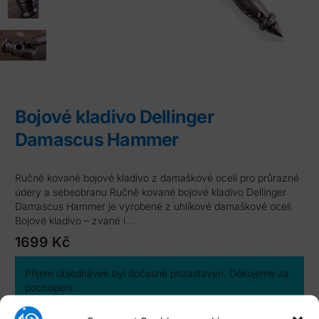
Bojové kladivo Dellinger
Damascus Hammer
Ručně kované bojové kladivo z damaškové oceli pro průrazné
údery a sebeobranu Ručně kované bojové kladivo Dellinger
Damascus Hammer je vyrobené z uhlíkové damaškové oceli.
Bojové kladivo – zvané i…
1699
Kč
Příjem objednávek byl dočasně pozastaven. Děkujeme za
pochopení.
Katalogové číslo:
MB-DD2020K121