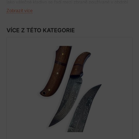
jako válečné kladivo se řadí mezi zbraně používané v období
od 11. do 16. století. Tato kladiva byla určená k průrazům
Zobrazit více
odolných a obrněných cílů. Pro tento účel bojové kladivo skýtá
dvě možnosti, buď zbroj pod silou úderu plochou stranou
kladiva deformovat, nebo jí ostrým bodcem či trny perforovat,
VÍCE Z TÉTO KATEGORIE
popřípadě skrze skulinu mezi pláty rovnou protivníka zranit. S
výjimkou zásahů hlavy se bojovníka v těžké plátové zbroji
málokdy podařilo několika zásahy zabít, deformovaná zbroj mu
ale brala dech a velmi omezovala pohyblivost. Paralyzovaný
protivník byl pak už lehkým cílem. Mezi bojovým kladivem
způsobená zranění se počítaly zejména zlomeniny kostí a
žeber. Četné pokusy z moderní doby dokázaly, že ani železný
krunýř nebyl nerozbitnou ochranou a bylo ho možné prorazit
až do „smrtelné hloubky“.