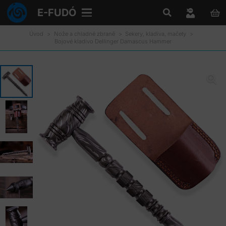
E-FUDÓ
Úvod
>
Nože a chladné zbraně
>
Sekery, kladiva, mačety
>
Bojové kladivo Dellinger Damascus Hammer