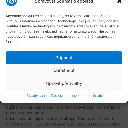
Spravovat Souhlas s cookies
Typ smlouvy:
Standardní smlouva s možností odstoupení
Dostupnost:
skladové položky dodány do 4 dnů
Abychom poskytli co nejlepší služby, používáme k ukládání a/nebo
NÁPOVĚDA
přístupu k informacím o zařízení, technologie jako jsou soubory cookies.
Souhlas s těmito technologiemi nám umožní zpracovávat údaje, jako je
chování při procházení nebo jedinečná ID na tomto webu. Nesouhlas
Typ smlouvy
nebo odvolání souhlasu může nepříznivě ovlivnit určité vlastnosti a
funkce.
Dostupnost zboží
Přijmout
Odmítnout
Popis
Upravit předvolby
Zásady cookies
Zásady ochrany osobních údajů
Ručně kované bojové kladivo z damaškové oceli pro průrazné
údery a sebeobranu
Ručně kované bojové kladivo Dellinger Damascus Hammer je
vyrobené z uhlíkové damaškové oceli. Bojové kladivo – zvané i