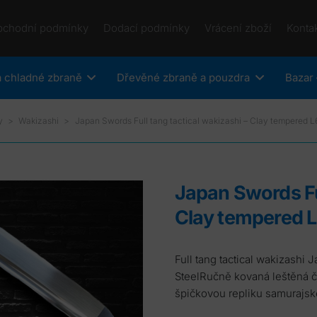
bchodní podmínky
Dodací podmínky
Vrácení zboží
Konta
 chladné zbraně
Dřevěné zbraně a pouzdra
Bazar 
y
>
Wakizashi
>
Japan Swords Full tang tactical wakizashi – Clay tempered L
Japan Swords Full tang tactical wakizashi –
Clay tempered L
Full tang tactical wakizashi Japanese Sword Yokote – Clay Tempered L6
SteelRučně kovaná leštěná če
špičkovou repliku samurajsk