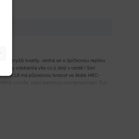
y
é nejvyšší kvality. Jedná se o špičkovou repliku
aby odstranila vše co jí stojí v cestě ! Sori
vá ocel L6 má působivou tvrdost ve škále HRC-
laměné rohože, nebo bambusu pro tameshigiri. Full
se skutečným yokote, které je velmi dobře
ATTLE !