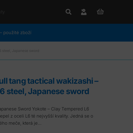
kty
– použité zboží
6 steel, Japanese sword
6 steel, Japanese sword
pel z oceli L6 té nejvyšší kvality. Jedná se o
ého meče, která je…