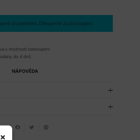
časně pozastaven. Děkujeme za pochopení.
va s možností odstoupení
dodány do 4 dnů
NÁPOVĚDA