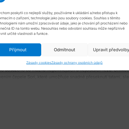
chom poskytli co nejlepší služby, používáme k ukládání a/nebo přístupu k
ormacím o zařízení, technologie jako jsou soubory cookies. Souhlas s těmito
hnologiemi nám umožní zpracovávat údaje, jako je chování při procházení nebo
inečná ID na tomto webu. Nesouhlas nebo odvolání souhlasu může nepříznivě
ivnit určité vlastnosti a funkce.
Přijmout
Odmítnout
Upravit předvolb
 – Clay Tempered L6 SteelRučně kovaná leštěná čepel z oceli L6 t
m a lze ji rozložit. Tato čepel byla vyzkoušena a testována tak, 
Zásady cookies
Zásady ochrany osobních údajů
bylo dosaženo co možná nejjemnějších a nejčistších řezů. Uhlíko
řivením čepele Sori, které umožňuje snadné přeseknutí tatami, s
lu meče. Hrot čepele je tvarovaný shinogi-zukuri a chu kissaki 
přes Boshi. O tomto meči můžeme směle říci, že je READY FOR B
ri se zakřivením