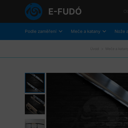
E-FUDÓ
O
Podle zaměření
Meče a katany
Nože a
Úvod
>
Meče a katan