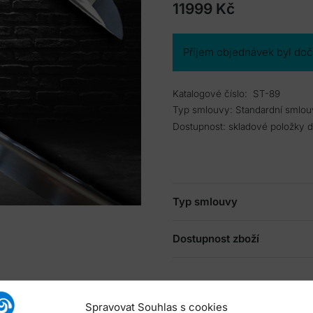
11999
Kč
Příjem objednávek byl do
Katalogové číslo:
ST-89
Typ smlouvy:
Standardní smlou
Dostupnost:
skladové položky 
Typ smlouvy
Dostupnost zboží
Spravovat Souhlas s cookies