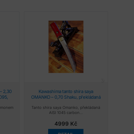
Kawashima tanto shira saya
Kawashima koshirae flowers,
1095,
OMANKO – 0,70 Shaku, překládaná
ozdobná
ote
ocel AISI 1045, reálný hamon Choji
hamonem
Tanto shira saya Omanko, překládaná
koshi
AISI 1045 carbon…
samura
4999
Kč