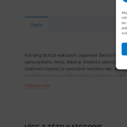
Aby
inf
tec
Popis
jed
ovl
Full tang tactical wakizashi Japanese Sword Yokote
samurajského meče, která je vhodná k sekovým zkoušká
(zakřivení čepele) je speciálně navrženo tak, aby 
perfektní kombinace této tvrdosti je podtrženo zak
tang konstrukce tohoto wakizashi výrazně zvyšuje sí
Zobrazit více
definováno tím, že hamon prochází po celé délce 
Čepel se žlábkem (hi zukuri) je v provedení koši zo