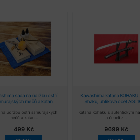
Kawashima katana KOHAKU – 2,30
murajských mečů a katan
Shaku, uhlíková ocel AISI 
reálný hamon Choji, Yok
 na údržbu ostří samurajských
Katana Kohaku s autentickým 
mečů a katan…
a čepelí z…
499
Kč
9699
Kč