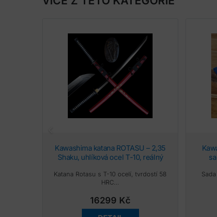
VÍCE Z TÉTO KATEGORIE
Kawashima katana ROTASU – 2,35
Kawashima sada na údržbu ostří
Shaku, uhlíková ocel T-10, reálný
sa
hamon Choji, Yokote
Katana Rotasu s T-10 ocelí, tvrdostí 58
Sada
HRC…
16299
Kč