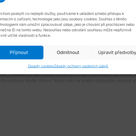
chom poskytli co nejlepší služby, používáme k ukládání a/nebo přístupu k
ormacím o zařízení, technologie jako jsou soubory cookies. Souhlas s těmito
hnologiemi nám umožní zpracovávat údaje, jako je chování při procházení nebo
inečná ID na tomto webu. Nesouhlas nebo odvolání souhlasu může nepříznivě
ivnit určité vlastnosti a funkce.
Přijmout
Odmítnout
Upravit předvolb
rní nůž, kdy jeho výroba sahá až do 19. století do éry Meidži, co
Zásady cookies
Zásady ochrany osobních údajů
ník Tasaburo Shigematsu s kovářem Tejim Murakami ve městě Mik
„Higonokami Knife Union“, který měl ve svém nejlepším období a
, japonští tesaři, děti do škol, lidé pro běžné užití. Časem se al
mi. V roce 1911 si ho dokonce koupil korunní princ a později i c
ek surovin. Jenže jak začaly na trh přicházet další užitkové nož