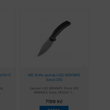
WE Knife zavírací nůž WEKNIFE
Taktický nůž Dellinger Protector
Snick G10
Ar
ack
zavírací nůž WEKNIFE Snick G10
Taktick
e…
WEKNIFE Snick 19022F-1…
7199
Kč