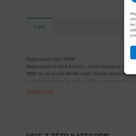
Aby
inf
tec
Popis
jed
ovl
Higonokami mini 001M
Higonokami je plně funkční, ručně vyrobený, miniatu
1896 se na výrobě těchto nožů dohodl velkoobchod
císařského dvora, že v roce 1899 byl založen svaz 
pracovníků. Higonokami znali a nosili u sebe všichni
Zobrazit více
v roce 1910 zaregistrovaná ochranná známka Higonoka
Výroba pokračovala i během válek, kdy byl nedostat