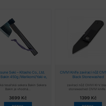
CIVIVI Knife zavírací nůž CIVIVI Ki-V
 Bakin 450g /Warikomi/Yaki-e,
Black Stonewashed
ite oak (BOTAN) 330 mm
ká tesařská sekera Bakin Sekera
zavírací nůž CIVIVI KI-V bl
Bakin je vhodná…
stonewashed CIVIVI knif
3699
Kč
1399
Kč