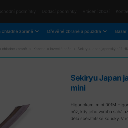
bchodní podmínky
Dodací podmínky
Vrácení zboží
Konta
 chladné zbraně
Dřevěné zbraně a pouzdra
Bazar 
a chladné zbraně
>
Kapesní a lovecké nože
>
Sekiryu Japan japonský nůž 
Sekiryu Japan japonský nůž HIGONOKAMI
mini
Higonokami mini 001M Higonokami je plně funkční, ručně vyrobený, miniaturní
nůž, kdy jeho výroba sahá až 
dělá sběratelské kousky. V 