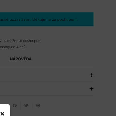
časně pozastaven. Děkujeme za pochopení.
va s možností odstoupení
dodány do 4 dnů
NÁPOVĚDA