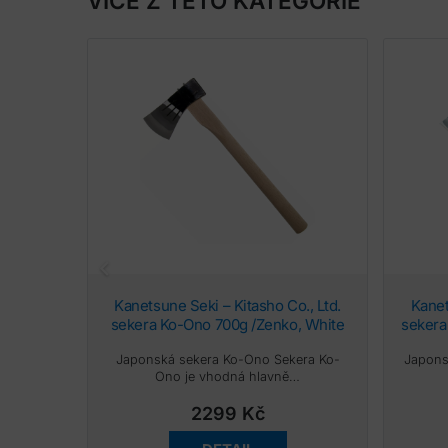
VÍCE Z TÉTO KATEGORIE
Kanetsune Seki – Kitasho Co., Ltd.
Kanetsune Seki – Kitasho Co., Ltd.
sekera Ko-Ono 700g /Zenko, White
sekera
oak 450 mm
Wh
Japonská sekera Ko-Ono Sekera Ko-
Japons
Ono je vhodná hlavně…
2299
Kč