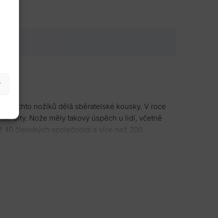
y
ž z těchto nožíků dělá sběratelské kousky. V roce
i City. Nože měly takový úspěch u lidí, včetně
ž 40 členských společností a více než 200
e začaly objevovat nekvalitní napodobeniny, tak byla
ísař Taisho a to oblibu Higonokami ještě zvýšilo.
e, začalo nožů Higonokami ubývat.