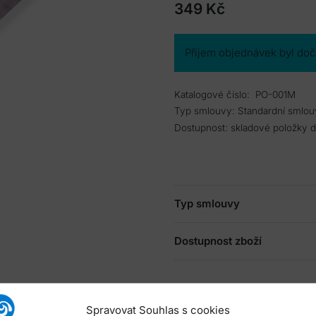
349
Kč
Příjem objednávek byl do
Katalogové číslo:
PO-001M
Typ smlouvy:
Standardní smlou
Dostupnost:
skladové položky 
Typ smlouvy
Dostupnost zboží
Spravovat Souhlas s cookies