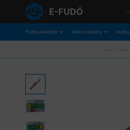
E-FUDÓ
O
Podle zaměření
Meče a katany
Nože a
Úvod
>
Nože 