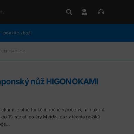
kty
– použité zboží
HIGONOKAMI mini
do 19. století do éry Meidži, což z těchto nožíků
roce…