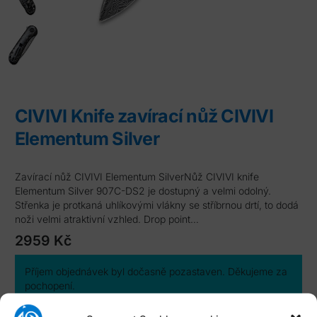
CIVIVI Knife zavírací nůž CIVIVI
Elementum Silver
zavírací nůž CIVIVI Elementum SilverNůž CIVIVI knife
Elementum Silver 907C-DS2 je dostupný a velmi odolný.
Střenka je protkaná uhlíkovými vlákny se stříbrnou drtí, to dodá
noži velmi atraktivní vzhled. Drop point…
2959
Kč
Příjem objednávek byl dočasně pozastaven. Děkujeme za
pochopení.
Katalogové číslo:
CIVIVI-C907C-DS2