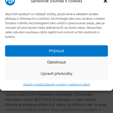
Spravovat Souhlas s cookies
Typ smlouvy:
Standardní smlouva s možností odstoupení
Dostupnost:
skladové položky dodány do 4 dnů
Abychom poskytli co nejlepší služby, používáme k ukládání a/nebo
NÁPOVĚDA
přístupu k informacím o zařízení, technologie jako jsou soubory cookies.
Souhlas s těmito technologiemi nám umožní zpracovávat údaje, jako je
chování při procházení nebo jedinečná ID na tomto webu. Nesouhlas
Typ smlouvy
nebo odvolání souhlasu může nepříznivě ovlivnit určité vlastnosti a
funkce.
Dostupnost zboží
Přijmout
Odmítnout
Popis
Upravit předvolby
Zásady cookies
Zásady ochrany osobních údajů
zavírací nůž CIVIVI Elementum SilverNůž CIVIVI knife
Elementum Silver 907C-DS2 je dostupný a velmi odolný.
Střenka je protkaná uhlíkovými vlákny se stříbrnou drtí, to dodá
noži velmi atraktivní vzhled. Drop point čepel je vyrobena z