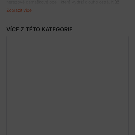
nerezové damaškové oceli, která vydrží dlouho ostrá. Nůž
snadno otevřete, poté je čepel fixována pojistkou liner lock. Na
Zobrazit více
rukojeti je pravostranný kapesní klips. Nůž je dodávaný s
nylonovým pouzdrem. Kvalita bez kompromisůParametry nože
CIVIVI Elementum: Celková délka:177,60 mm Délka
VÍCE Z TÉTO KATEGORIE
čepele:75,20 mm Síla čepeli:3,00 mm Hmotnost:77,70
g Potřebujete poradit?Rádi vám pomůžeme s výběrem nebo
zodpovíme vaše otázky k produktům! Zavolejte na naši
zákaznickou linku 702 049 048, která je pro vás k dispozici Po
– Pá, 7:30 – 16:00! Pravidla pro práci s nožemNůž nikdy
neumývejte v myčce na nádobí.Pro zachování ostrosti