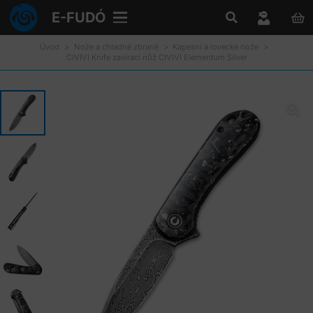
E-FUDÓ
Úvod
>
Nože a chladné zbraně
>
Kapesní a lovecké nože
>
CIVIVI Knife zavírací nůž CIVIVI Elementum Silver