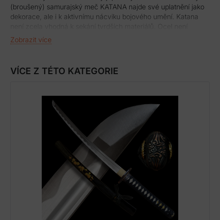
(broušený) samurajský meč KATANA najde své uplatnění jako
dekorace, ale i k aktivnímu nácviku bojového umění. Katana
není zcela vhodná k sekání tvrdších materiálů. Ocel není
parciálně zakalena a proto má nízký stupeň tvrdosti. Sekání
Zobrazit více
tvrdých materiálů by zanechalo stopy na ostří meče. Atraktivní
a ostrá čepel, černá lesklá saya plus tsuka (rukojeť), která je
potažena pravou rejnočí kůží, to vše dělá tuto katanu velmi
VÍCE Z TÉTO KATEGORIE
zajímavou a žádanou. Katana je uložena v plátěném vaku a
papírové krabici. Ostří katany zdobí 3D imitace damašku.
Firma Dellinger se zříká jakékoliv odpovědnosti za zranění a
poškození vzniklá při použití. Schraňujte katanu mimo dosah
dětí ! Jakákoliv manipulace se samurajským mečem je na vaší
vlastní odpovědnost. Nezapomeňte, že máte ve svých rukou
smrtelnou zbraň !
Dekorativní katana s čepelí o délce 2,26 Shaku (68,4 cm)