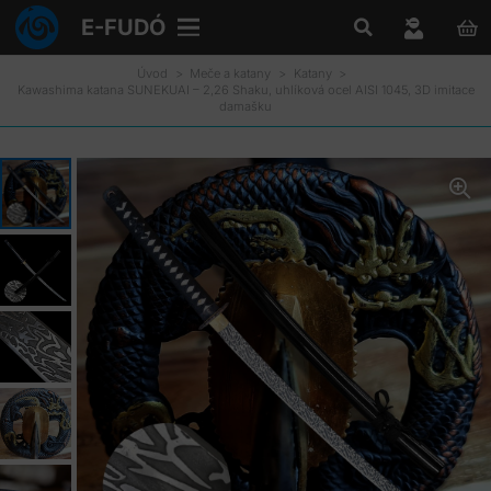
E-FUDÓ
Úvod
>
Meče a katany
>
Katany
>
Kawashima katana SUNEKUAI – 2,26 Shaku, uhlíková ocel AISI 1045, 3D imitace
damašku