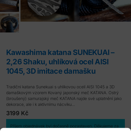
Kawashima katana SUNEKUAI –
2,26 Shaku, uhlíková ocel AISI
1045, 3D imitace damašku
Tradiční katana Sunekuai s uhlíkovou ocelí AISI 1045 a 3D
damaškovým vzorem Kovaný japonský meč KATANA. Ostrý
(broušený) samurajský meč KATANA najde své uplatnění jako
dekorace, ale i k aktivnímu nácviku…
3199
Kč
Příjem objednávek byl dočasně pozastaven. Děkujeme za