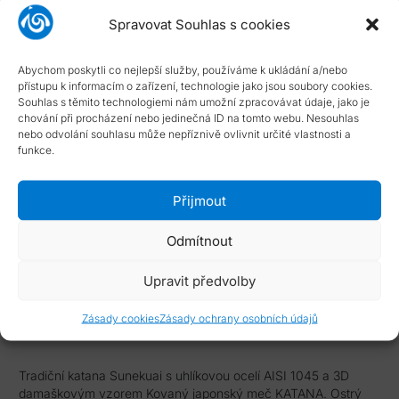
pochopení.
Spravovat Souhlas s cookies
Katalogové číslo:
K-712
Typ smlouvy:
Standardní smlouva s možností odstoupení
Abychom poskytli co nejlepší služby, používáme k ukládání a/nebo
Dostupnost:
skladové položky dodány do 4 dnů
přístupu k informacím o zařízení, technologie jako jsou soubory cookies.
Souhlas s těmito technologiemi nám umožní zpracovávat údaje, jako je
NÁPOVĚDA
chování při procházení nebo jedinečná ID na tomto webu. Nesouhlas
nebo odvolání souhlasu může nepříznivě ovlivnit určité vlastnosti a
Typ smlouvy
funkce.
Dostupnost zboží
Přijmout
Odmítnout
Upravit předvolby
Popis
Zásady cookies
Zásady ochrany osobních údajů
Tradiční katana Sunekuai s uhlíkovou ocelí AISI 1045 a 3D
damaškovým vzorem Kovaný japonský meč KATANA. Ostrý