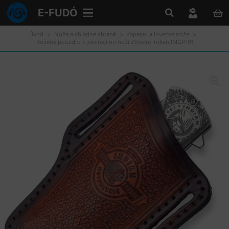
E-FUDÓ
Úvod
>
Nože a chladné zbraně
>
Kapesní a lovecké nože
>
Kožené pouzdro k zavíracímu noži zVostra Indian IMGR-01