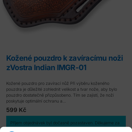
Kožené pouzdro k zavíracímu noži
zVostra Indian IMGR-01
Kožené pouzdro pro zavírací nůž Při výběru koženého
pouzdra je důležité zohlednit velikost a tvar nože, aby bylo
pouzdro dostatečně přizpůsobeno. Tím se zajistí, že noži
poskytuje optimální ochranu a…
599
Kč
Příjem objednávek byl dočasně pozastaven. Děkujeme za
pochopení.