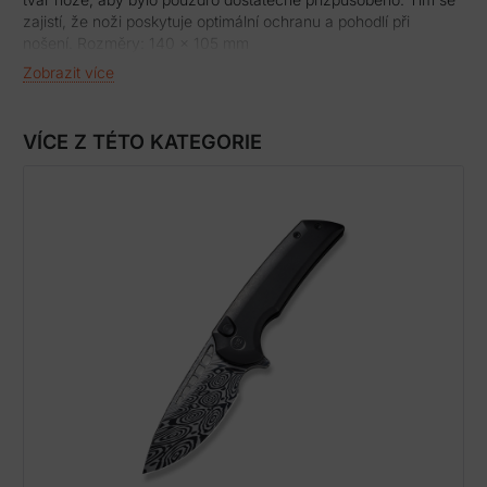
zajistí, že noži poskytuje optimální ochranu a pohodlí při
nošení. Rozměry: 140 x 105 mm
materiál: hovězinová třísločiněná useň – kůže dovezená z
Zobrazit více
Argentiny
na přední straně vytlačený znak IMGR (Indian motorcycle
range group)
VÍCE Z TÉTO KATEGORIE
ruční šití splétanou nití průměru 1 mm proplétaným stehem
hrany pouzdra zabroušeny a zaleštěny
pouzdra jsou ošetřeny speciální voskovou apreturou
Potřebujete poradit?Rádi vám pomůžeme s výběrem nebo
zodpovíme vaše otázky k produktům! Zavolejte na naši
zákaznickou linku 702 049 048, která je pro vás k dispozici Po
– Pá, 7:30 – 16:00! Dellinger záruka – upozorněníProdukty,
které Vám dodá Dellinger přicházejí se 100% zárukou
spokojenosti nebo zárukou vrácení peněz bez rizika.
Garantujeme vynikající produkt, který vám poskytne tu nejlepší
službu a je prověřen mnoha