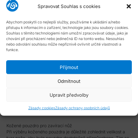
Spravovat Souhlas s cookies
Katalogové číslo:
K-H163_P
Typ smlouvy:
Standardní smlouva s možností odstoupení
Abychom poskytli co nejlepší služby, používáme k ukládání a/nebo
Dostupnost:
skladové položky dodány do 4 dnů
přístupu k informacím o zařízení, technologie jako jsou soubory cookies.
NÁPOVĚDA
Souhlas s těmito technologiemi nám umožní zpracovávat údaje, jako je
chování při procházení nebo jedinečná ID na tomto webu. Nesouhlas
nebo odvolání souhlasu může nepříznivě ovlivnit určité vlastnosti a
Typ smlouvy
funkce.
Dostupnost zboží
Přijmout
Odmítnout
Upravit předvolby
Popis
Zásady cookies
Zásady ochrany osobních údajů
Kožené pouzdro pro zavírací nůž
Při výběru koženého pouzdra je důležité zohlednit velikost a
tvar nože, aby bylo pouzdro dostatečně přizpůsobeno. Tím se