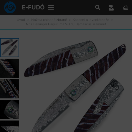
E-FUDÓ
Úvod
>
Nože a chladné zbraně
>
Kapesní a lovecké nože
>
Nůž Dellinger Haguruma VG-10 Damascus Mammut