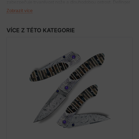
zabezpečuje trvanlivost nože a dlouhodobou ostrost. Dellinger
Haguruma se může stát jedinečným rodinným pokladem, který
Zobrazit více
přežije i vaše vnoučata. Nože jsou vyráběny tradičním
způsobem (ručně), což zaručuje mimořádnou pevnost čepele
a odolnost vůči otupení. Čepel je uložena v kuličkovém ložisku
VÍCE Z TÉTO KATEGORIE
a otevírání nože je víceméně bez odporu.
Čepele mají ultra ostré řezné jádro z japonské oceli VG10, které
je velmi dobře chráněno proti korozi. Jádro je vloženo mezi 66
vrstev 2 nerezových damaškových ocelí. Díky tomu má čepel
zajištěnou dlouhotrvající ostrost při tvrdosti R61 +/- 1 Rockwella,
mimořádnou odolnost a houževnatost. Damascénský vzor
tohoto nože je jedinečný, neopakovatelný a individuální. Čepel
typu Wharncliffe je pevně zajištěna