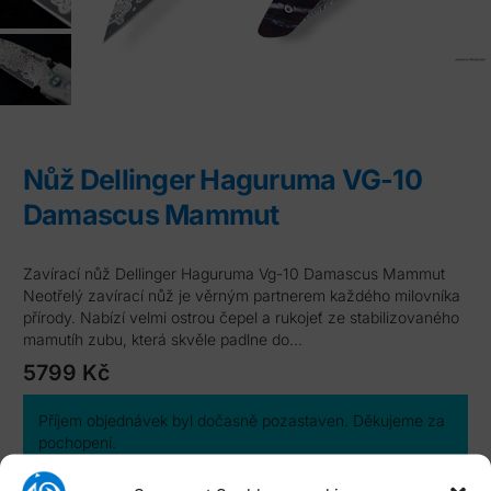
Nůž Dellinger Haguruma VG-10
Damascus Mammut
zavírací nůž Dellinger Haguruma Vg-10 Damascus Mammut
Neotřelý zavírací nůž je věrným partnerem každého milovníka
přírody. Nabízí velmi ostrou čepel a rukojeť ze stabilizovaného
mamutíh zubu, která skvěle padlne do…
5799
Kč
Příjem objednávek byl dočasně pozastaven. Děkujeme za
pochopení.
Katalogové číslo:
K-H276