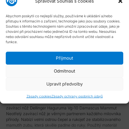
Spravovat Souhlas s cookies
Typ smlouvy:
Standardní smlouva s možností odstoupení
Dostupnost:
skladové položky dodány do 4 dnů
Abychom poskytli co nejlepší služby, používáme k ukládání a/nebo
NÁPOVĚDA
přístupu k informacím o zařízení, technologie jako jsou soubory cookies.
Souhlas s těmito technologiemi nám umožní zpracovávat údaje, jako je
chování při procházení nebo jedinečná ID na tomto webu. Nesouhlas
Typ smlouvy
nebo odvolání souhlasu může nepříznivě ovlivnit určité vlastnosti a
funkce.
Dostupnost zboží
Přijmout
Odmítnout
Popis
Upravit předvolby
Zásady cookies
Zásady ochrany osobních údajů
zavírací nůž Dellinger Haguruma Vg-10 Damascus Mammut
Neotřelý zavírací nůž je věrným partnerem každého milovníka
přírody. Nabízí velmi ostrou čepel a rukojeť ze stabilizovaného
mamutíh zubu, která skvěle padlne do ruky. Použitý materiál