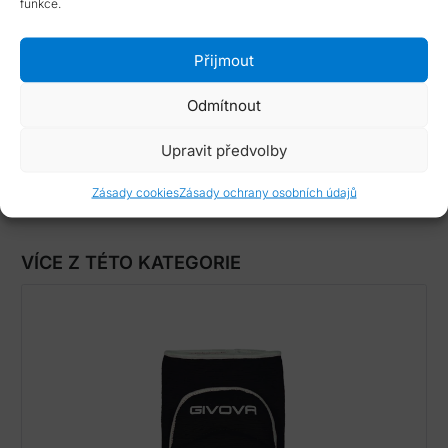
funkce.
Přijmout
Odmítnout
Popis
Varianty produktu
Upravit předvolby
Zásady cookies
Zásady ochrany osobních údajů
Barva:
Bílá, Černá
VÍCE Z TÉTO KATEGORIE