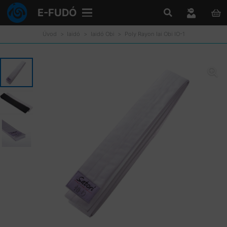
E-FUDÓ
Úvod
>
Iaidó
>
Iaidó Obi
>
Poly Rayon Iai Obi IO-1