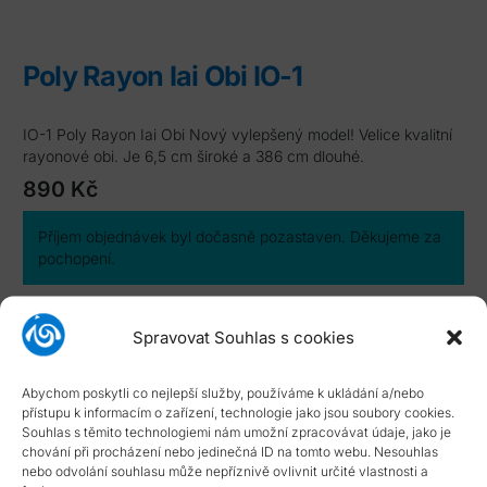
Poly Rayon Iai Obi IO-1
IO-1 Poly Rayon Iai Obi Nový vylepšený model! Velice kvalitní
rayonové obi. Je 6,5 cm široké a 386 cm dlouhé.
890
Kč
Příjem objednávek byl dočasně pozastaven. Děkujeme za
pochopení.
Katalogové číslo:
IO-1
Typ smlouvy:
Standardní smlouva s možností odstoupení
Spravovat Souhlas s cookies
Dostupnost:
skladové položky dodány do 14 dnů
NÁPOVĚDA
Abychom poskytli co nejlepší služby, používáme k ukládání a/nebo
přístupu k informacím o zařízení, technologie jako jsou soubory cookies.
Typ smlouvy
Souhlas s těmito technologiemi nám umožní zpracovávat údaje, jako je
chování při procházení nebo jedinečná ID na tomto webu. Nesouhlas
nebo odvolání souhlasu může nepříznivě ovlivnit určité vlastnosti a
Dostupnost zboží