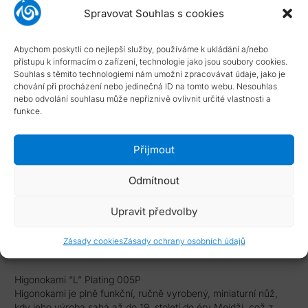
Spravovat Souhlas s cookies
Katalogové číslo:
PO-005P
Typ smlouvy:
Standardní smlouva s možností odstoupení
Abychom poskytli co nejlepší služby, používáme k ukládání a/nebo
Dostupnost:
skladové položky dodány do 4 dnů
přístupu k informacím o zařízení, technologie jako jsou soubory cookies.
NÁPOVĚDA
Souhlas s těmito technologiemi nám umožní zpracovávat údaje, jako je
chování při procházení nebo jedinečná ID na tomto webu. Nesouhlas
nebo odvolání souhlasu může nepříznivě ovlivnit určité vlastnosti a
Typ smlouvy
funkce.
Dostupnost zboží
Přijmout
Odmítnout
Upravit předvolby
Popis
Zásady cookies
Zásady ochrany osobních údajů
Higonokami “L” Plating 005P
Higonokami je plně funkční, ručně vyrobený, miniaturní nůž,
kdy jeho výroba sahá až do 19. století do éry Meidži, což z