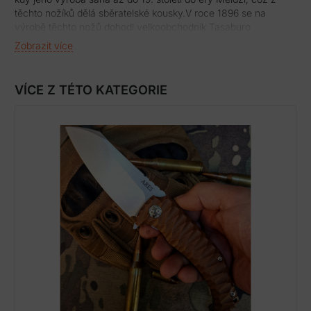
těchto nožíků dělá sběratelské kousky.V roce 1896 se na
výrobě těchto nožů dohodl velkoobchodník Tasaburo
Shigematsu s kovářem Tejim Murakami ve městě Miki City.
Zobrazit více
Nože měly takový úspěch u lidí, včetně císařského dvora, že v
roce 1899 byl založen svaz „Higonokami Knife Union“, který
měl ve svém nejlepším období až 40 členských společností a
VÍCE Z TÉTO KATEGORIE
více než 200 pracovníků. Higonokami znali a nosili u sebe
všichni, japonští tesaři, děti do škol, lidé pro běžné užití. Časem
se ale začaly objevovat nekvalitní napodobeniny, tak byla v
roce 1910 zaregistrovaná ochranná známka Higonokami. V
roce 1911 si ho dokonce koupil korunní princ a později i císař
Taisho a to oblibu Higonokami ještě zvýšilo. Výroba
pokračovala i během válek, kdy byl nedostatek surovin. Jenže
jak začaly na trh přicházet další užitkové nože, začalo nožů
Higonokami