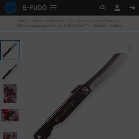
E-FUDÓ
Úvod
>
Nože a chladné zbraně
>
Kapesní a lovecké nože
>
Sekiryu Japan japonský nůž HIGONOKAMI "L" full steak – plating