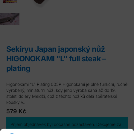
Sekiryu Japan japonský nůž
HIGONOKAMI "L" full steak –
plating
Higonokami “L” Plating 005P Higonokami je plně funkční, ručně
vyrobený, miniaturní nůž, kdy jeho výroba sahá až do 19.
století do éry Meidži, což z těchto nožíků dělá sběratelské
kousky.V…
579
Kč
Příjem objednávek byl dočasně pozastaven. Děkujeme za
pochopení.