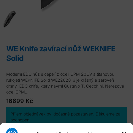
WE Knife zavírací nůž WEKNIFE
Solid
Moderní EDC nůž s čepelí z oceli CPM 20CV a titanovou
rukojetí WEKNIFE Solid WE22028-6 je krásný a zároveň
drsný EDC knife, který navrhl Gustavo T. Cecchini. Nerezová
ocel CPM…
16699
Kč
Příjem objednávek byl dočasně pozastaven. Děkujeme za
pochopení.
Katalogové číslo:
WE-WE22028-6