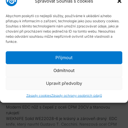
Spravovat Souhlas s cookies
Typ smlouvy:
Standardní smlouva s možností odstoupení
Dostupnost:
skladové položky dodány do 4 dnů
Abychom poskytli co nejlepší služby, používáme k ukládání a/nebo
NÁPOVĚDA
přístupu k informacím o zařízení, technologie jako jsou soubory cookies.
Souhlas s těmito technologiemi nám umožní zpracovávat údaje, jako je
chování při procházení nebo jedinečná ID na tomto webu. Nesouhlas
Typ smlouvy
nebo odvolání souhlasu může nepříznivě ovlivnit určité vlastnosti a
funkce.
Dostupnost zboží
Přijmout
Odmítnout
Popis
Upravit předvolby
Zásady cookies
Zásady ochrany osobních údajů
Moderní EDC nůž s čepelí z oceli CPM 20CV a titanovou
rukojetí
WEKNIFE Solid WE22028-6 je krásný a zároveň drsný EDC
knife, který navrhl Gustavo T. Cecchini. Nerezová ocel CPM