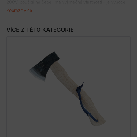
20CV, použitá na čepel, má výjimečné vlastnosti – je vysoce
houževnatá a velmi odolná vůči opotřebení. Dosahuje tvrdosti
Zobrazit více
kolem 60 HRC, díky tomu vydrží ostří dlouho ostré. Dále je
velmi odolná proti korozi, proto je možné nůž používat i v
náročných podmínkách. Díky keramickému kuličkovému
VÍCE Z TÉTO KATEGORIE
ložisku je otevírání nože snažší, pojistka frame lock zajišťuje
bezpečné použití nože bez samovolného zavírání. Dobře
tvarovaná rukojeť je vyrobená z prvotřídního titanu 6AL4V. Na
její pravé straně je kapesní klips. Nůž je dodávaný s nylonovým
pouzdrem.
Kvalita bez kompromisůParametry nože WEKNIFE Solid:
Celková délka:227,90 mm Délka čepele:98,50 mm Síla
čepeli:4,00 mm Hmotnost:167,70 g Potřebujete