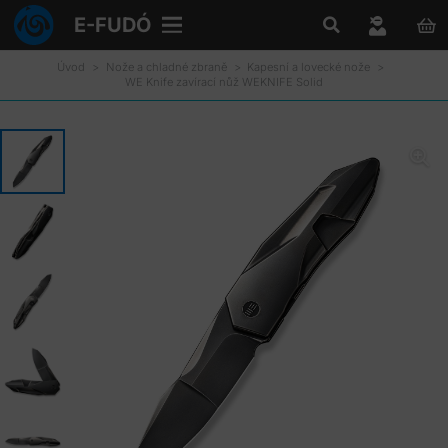
E-FUDÓ
Úvod
>
Nože a chladné zbraně
>
Kapesní a lovecké nože
>
WE Knife zavírací nůž WEKNIFE Solid